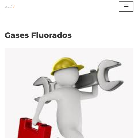
Avançar
para
o
Gases Fluorados
conteúdo