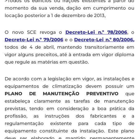
˃Todos os edifícios ou frações existentes a partir do
momento da sua venda, dação em cumprimento ou
locação posterior a 1 de dezembro de 2013,
O novo SCE revoga o
Decreto-Lei n.º 78/2006
, o
Decreto-Lei n.º 79/2006
e o
Decreto-Lei n.º 80/2006
,
todos de 4 de abril, mantendo transitoriamente em
vigor alguns preceitos, até à entrada em vigor diploma
que regule as matérias em questão.
De acordo com a legislação em vigor, as instalações e
equipamentos de climatização devem possuir um
PLANO DE MANUTENÇÃO PREVENTIVO
que
estabeleça claramente as tarefas de manutenção
previstas, tendo em consideração a boa prática da
profissão, as instruções dos fabricantes e a
regulamentação existente para cada tipo de
equipamento constituinte da instalação. Este plano
deve ser elaborado e mantido permanentemente