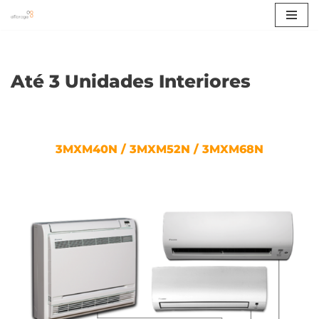
Avançar
para
o
Até 3 Unidades Interiores
conteúdo
3MXM40N / 3MXM52N / 3MXM68N